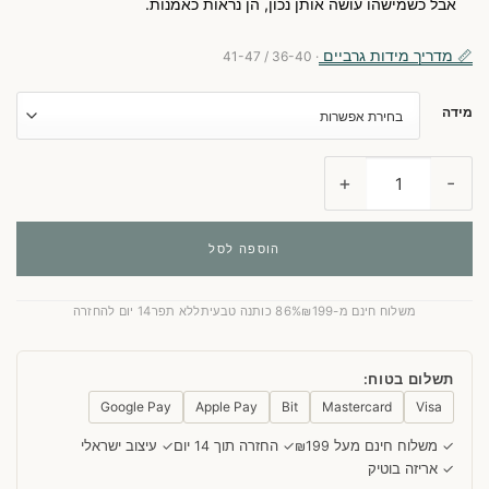
אבל כשמישהו עושה אותן נכון, הן נראות כאמנות.
לקוחות
📏 מדריך מידות גרביים
· 36-40 / 41-47
מידה
כמות של WildSock Mosaic
הוספה לסל
משלוח חינם מ-₪199
86% כותנה טבעית
ללא תפר
14 יום להחזרה
תשלום בטוח:
Google Pay
Apple Pay
Bit
Mastercard
Visa
✓ משלוח חינם מעל ₪199
✓ החזרה תוך 14 יום
✓ עיצוב ישראלי
✓ אריזה בוטיק