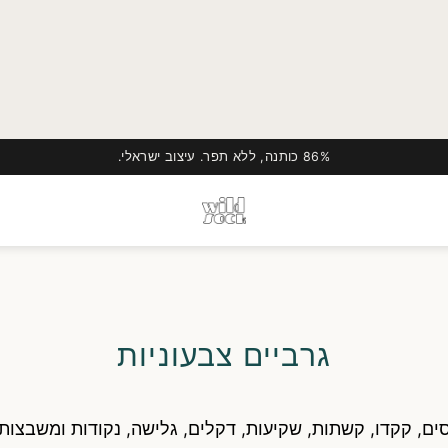
משלוח חינם בהזמנות מעל ₪199
גרביים צבעוניות
ת של WildSock נמצאות פה. טווסים, קקדו, קשתות, שקיעות, דקלים, גלישה, נ