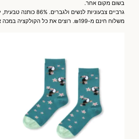
בשום מקום אחר.
גרביים צבעוניות לנשים ולגברים. 86% כותנה טבעית, ללא תפר, והצבע נשאר חי גם אחרי המון כביסות.
משלוח חינם מ-₪199. רוצים את כל הקולקציה במכה אחת? יש את