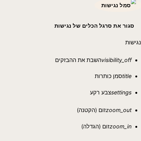
סגור את סרגל הכלים של נגישות
נגישות
visibility_off
השבת את ההבזקים
title
סמן כותרות
settings
צבע רקע
zoom_out
זום (הקטנה)
zoom_in
זום (הגדלה)