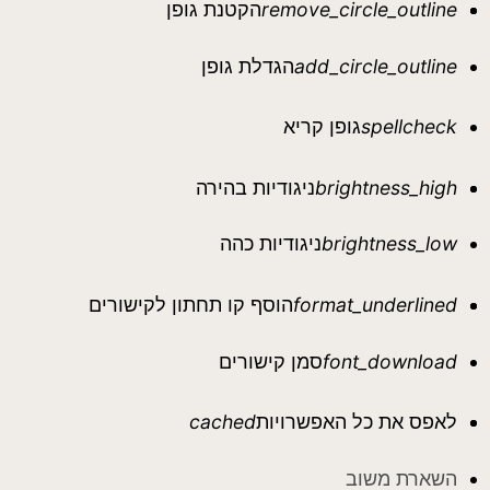
remove_circle_outline
הקטנת גופן
add_circle_outline
הגדלת גופן
spellcheck
גופן קריא
brightness_high
ניגודיות בהירה
brightness_low
ניגודיות כהה
format_underlined
הוסף קו תחתון לקישורים
font_download
סמן קישורים
לאפס את כל האפשרויות
cached
השארת משוב