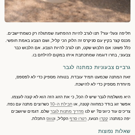
חליפה ונעלי עור? תנו לגרב להיות ההפתעה שמתגלה רק כשמתיישבים.
מכנס קצר בקיץ עם סניקרס זה הלוק הכי קליל, ושם הצבע באמת חופשי.
כלל פשוט: אם הלבוש שקט, תנו לגרב להיות הצבע. אם הלבוש כבר
צבעוני, בחרו דוגמה שמתכתבת איתו במקום להילחם בו.
גרביים צבעוניות כמתנה לגבר
זאת המתנה שכמעט תמיד עובדת. בטוחה מספיק כדי לא לפספס,
מיוחדת מספיק כדי לא להישכח.
היא מושלמת לגבר שיש לו הכל, כי את הזוג הזה הוא לא קונה לעצמו.
אפשר זוג בודד כמחווה קטנה, או
חבילת ה-10
כשרוצים מתנה עם נפח.
צריכים עוד כיוונים? יש לנו
מדריך מתנות לגבר
שלם. דגמים שיושבים
יפה כמתנה:
קקדו
הנועז,
רטרו סרף
הקליל, ו
טווס
התכלת.
שאלות נפוצות