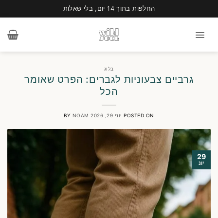
החלפות בתוך 14 יום, בלי שאלות
Ski
t
conten
בלוג
גרביים צבעוניות לגברים: הפרט שאומר
הכל
POSTED ON
יוני 29, 2026
NOAM
BY
29
יונ