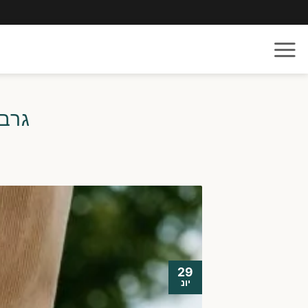
Ski
t
conten
גרבי
29
יונ