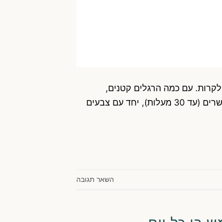
לקרות. עם כמה הרגלים קטנים,
הדוגמה נשארת חיה הרבה יותר זמן. כדי לשמור על צבע הגרביים, כבסו אותן הפוך, במים קרים עד פושרים (עד 30 מעלות), יחד עם צבעים
השאר תגובה