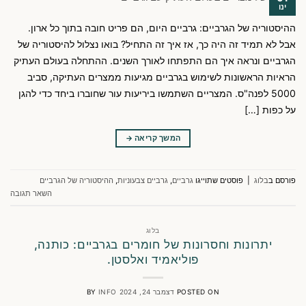
ינו
ההיסטוריה של הגרביים: גרביים היום, הם פריט חובה בתוך כל ארון.
אבל לא תמיד זה היה כך, אז איך זה התחיל? בואו נצלול להיסטוריה של
הגרביים ונראה איך הם התפתחו לאורך השנים. ההתחלה בעולם העתיק
הראיות הראשונות לשימוש בגרביים מגיעות ממצרים העתיקה, סביב
5000 לפנה"ס. המצריים השתמשו ביריעות עור שחוברו ביחד כדי להגן
על כפות […]
המשך קריאה
→
פורסם ב
בלוג
|
פוסטים שתוייגו
גרביים
,
גרביים צבעוניות
,
ההיסטוריה של הגרביים
השאר תגובה
בלוג
יתרונות וחסרונות של חומרים בגרביים: כותנה,
פוליאמיד ואלסטן.
POSTED ON
דצמבר 24, 2024
INFO
BY