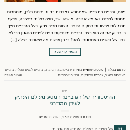
פעם, גרביים היו פריט שמתחבא. נמדדות בזיווג, נקנות בלבן, מוסתרות
מתחת למכנס. ואז משהו קרה. מישהו ישב, חצה רגליים בישיבה, וחשף
תרנגולות צבעוניות במקום הצפוי. הצוות סביב צחק. בעל הגרביים חייך.
כי בדיוק את זה הוא רצה. גרביים מצחיקות הפכו לפריט הסגנון הכי לא
צפוי של השנים האחרונות. למה? כי הן עושות מה שאופנה רגילה […]
המשך קריאה
→
פורסם ב
בלוג
|
פוסטים שתוייגו
בחירת גרביים נכונה
,
גרביים
,
גרביים לנשים אונליין
,
גרביים
מעוצבות לנשים
,
גרביים מצחיקות
,
גרביים צבעוניות
השאר תגובה
בלוג
ההיסטוריה של הגרביים: המסע מעולם העתיק
לעידן המודרני
POSTED ON
ינואר 1, 2025
INFO
BY
01