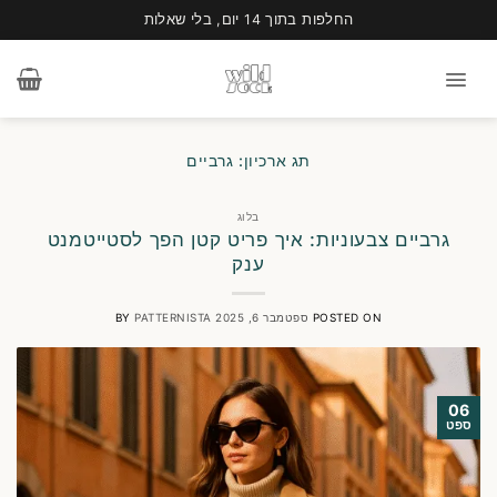
החלפות בתוך 14 יום, בלי שאלות
Ski
t
conten
תג ארכיון:
גרביים
בלוג
גרביים צבעוניות: איך פריט קטן הפך לסטייטמנט
ענק
POSTED ON
ספטמבר 6, 2025
PATTERNISTA
BY
06
ספט