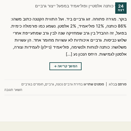
24
דצמ
בוקר. מגירה פתוחה. זוג גרביים ביד. ועל התווית הקטנה כתוב משהו:
86% כותנה, 12% פוליאמיד, 2% אלסטן. נשמע כמו פורמולה כימית.
בפועל, זה ההבדל בין גרב שמחזיקה שנה לבין גרב שמתעייפת אחרי
שלוש כביסות. גרביים איכותיות לא עשויות מחומר אחד. הן עשויות
משלושה: כותנה לנוחות ולנשימה, פוליאמיד (ניילון) לעמידות וצורה,
אלסטן לגמישות. היחס הנכון נע […]
המשך קריאה
→
פורסם ב
בלוג
|
פוסטים שתוייגו
בחירת גרביים נכונה
,
גרביים
,
חומרים בגרביים
השאר תגובה