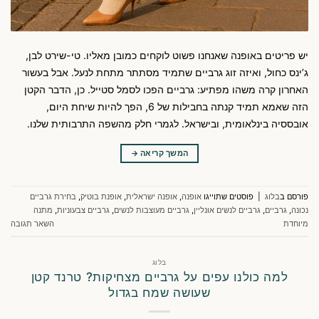
יש פריטים באופנה שאנחנו פשוט לוקחים כמובן מאליו. טי-שירט לבן,
ג’ינס כחול, ואיזה זוג גרביים שתמיד מסתתר מתחת לנעל. אבל בעשור
האחרון קרה משהו מפתיע: גרביים הפכו לסמל סטייל. כן, הדבר הקטן
הזה שאמא תמיד קנתה בחבילות של 6, הפך להיות שיחת היום,
אובססיה בינלאומית, ובישראל. לגמרי חלק מהשפה התרבותית שלנו.
המשך קריאה
→
פורסם ב
בלוג
|
פוסטים שתוייגו
אופנה
,
אופנה ישראלית
,
אופנת בוטיק
,
בחירת גרביים
נכונה
,
גרביים
,
גרביים לנשים אונליין
,
גרביים מעוצבות לנשים
,
גרביים צבעוניות
,
מתנה
מיוחדת
השאר תגובה
בלוג
למה כולנו עפים על גרביים מצחיקות? טרנד קטן
שעושה שמח בגדול